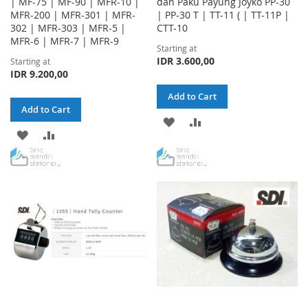
| MF-75 | MF-90 | MFR-10 |
dan Paku Payung Joyko PP-30
MFR-200 | MFR-301 | MFR-
| PP-30 T | TT-11 ( | TT-11P |
302 | MFR-303 | MFR-5 |
CTT-10
MFR-6 | MFR-7 | MFR-9
Starting at
IDR 3.600,00
Starting at
IDR 9.200,00
Add to Cart
Add to Cart
ADD
ADD
ADD
ADD
TO
TO
TO
TO
WISH
COMPARE
WISH
COMPARE
LIST
LIST