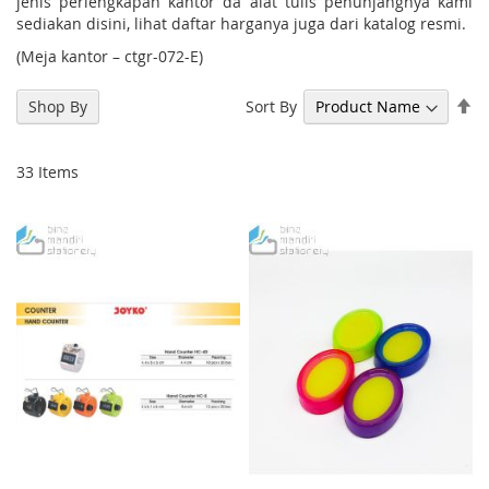
jenis perlengkapan kantor da alat tulis penunjangnya kami
sediakan disini, lihat daftar harganya juga dari katalog resmi.
(Meja kantor – ctgr-072-E)
Se
Sort By
Shop By
De
Di
33
Items