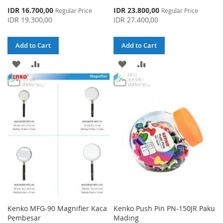
Special
Special
IDR 16.700,00
IDR 23.800,00
Regular Price
Regular Price
Price
Price
IDR 19.300,00
IDR 27.400,00
Add to Cart
Add to Cart
ADD
ADD
ADD
ADD
TO
TO
TO
TO
WISH
COMPARE
WISH
COMPARE
LIST
LIST
Kenko MFG-90 Magnifier Kaca
Kenko Push Pin PN-150JR Paku
Pembesar
Mading