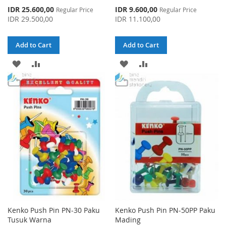
Special
Special
IDR 25.600,00
IDR 9.600,00
Regular Price
Regular Price
Price
Price
IDR 29.500,00
IDR 11.100,00
Add to Cart
Add to Cart
ADD
ADD
ADD
ADD
TO
TO
TO
TO
WISH
COMPARE
WISH
COMPARE
LIST
LIST
Kenko Push Pin PN-30 Paku
Kenko Push Pin PN-50PP Paku
Tusuk Warna
Mading