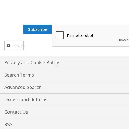
Subscribe
Sign
Up
for
Our
Privacy and Cookie Policy
Newsletter:
Search Terms
Advanced Search
Orders and Returns
Contact Us
RSS