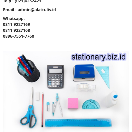
Telp : (021)6252421
Email : admin@alattulis.id
Whatsapp:
0811 9227169
0811 9227168
0896-7551-7760