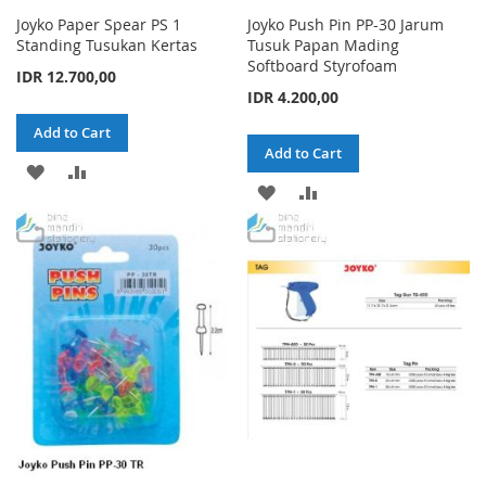
Joyko Paper Spear PS 1
Joyko Push Pin PP-30 Jarum
Standing Tusukan Kertas
Tusuk Papan Mading
Softboard Styrofoam
IDR 12.700,00
IDR 4.200,00
Add to Cart
Add to Cart
ADD
ADD
ADD
ADD
TO
TO
TO
TO
WISH
COMPARE
WISH
COMPARE
LIST
LIST