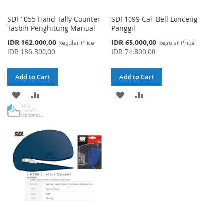
SDI 1055 Hand Tally Counter
SDI 1099 Call Bell Lonceng
Tasbih Penghitung Manual
Panggil
Special
Special
IDR 162.000,00
IDR 65.000,00
Regular Price
Regular Price
Price
Price
IDR 186.300,00
IDR 74.800,00
Add to Cart
Add to Cart
ADD
ADD
ADD
ADD
TO
TO
TO
TO
WISH
COMPARE
WISH
COMPARE
LIST
LIST