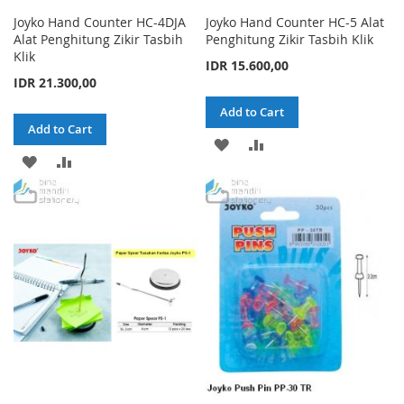
Joyko Hand Counter HC-4DJA
Joyko Hand Counter HC-5 Alat
Alat Penghitung Zikir Tasbih
Penghitung Zikir Tasbih Klik
Klik
IDR 15.600,00
IDR 21.300,00
Add to Cart
Add to Cart
ADD
ADD
ADD
ADD
TO
TO
TO
TO
WISH
COMPARE
WISH
COMPARE
LIST
LIST