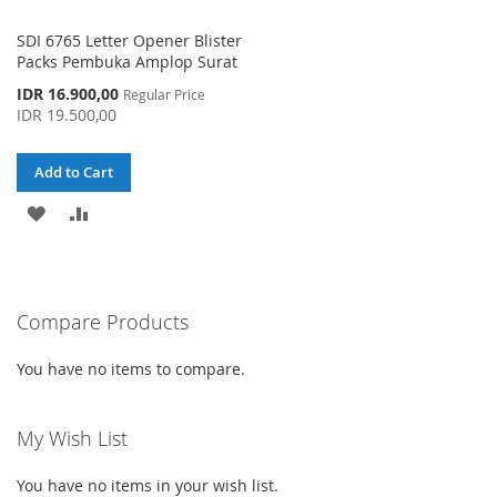
SDI 6765 Letter Opener Blister
Packs Pembuka Amplop Surat
Special
IDR 16.900,00
Regular Price
Price
IDR 19.500,00
Add to Cart
ADD
ADD
TO
TO
WISH
COMPARE
Compare Products
LIST
You have no items to compare.
My Wish List
You have no items in your wish list.