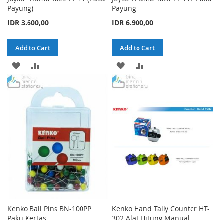
Payung)
Payung
IDR 3.600,00
IDR 6.900,00
Add to Cart
Add to Cart
ADD
ADD
ADD
ADD
TO
TO
TO
TO
WISH
COMPARE
WISH
COMPARE
LIST
LIST
Kenko Ball Pins BN-100PP
Kenko Hand Tally Counter HT-
Paku Kertas
302 Alat Hitung Manual