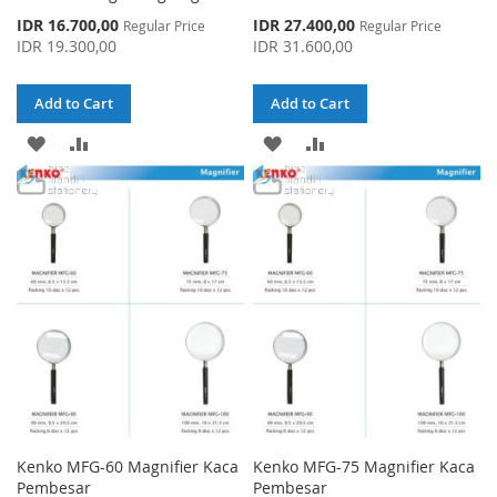
Special
Special
IDR 16.700,00
IDR 27.400,00
Regular Price
Regular Price
Price
Price
IDR 19.300,00
IDR 31.600,00
Add to Cart
Add to Cart
ADD
ADD
ADD
ADD
TO
TO
TO
TO
WISH
COMPARE
WISH
COMPARE
LIST
LIST
Kenko MFG-60 Magnifier Kaca
Kenko MFG-75 Magnifier Kaca
Pembesar
Pembesar