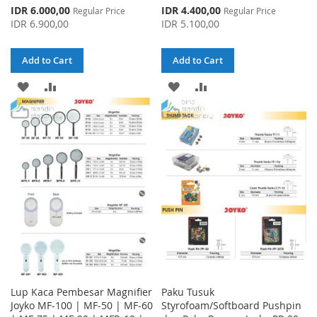
Special
Special
IDR 6.000,00
IDR 4.400,00
Regular Price
Regular Price
Price
Price
IDR 6.900,00
IDR 5.100,00
Add to Cart
Add to Cart
ADD
ADD
ADD
ADD
TO
TO
TO
TO
WISH
COMPARE
WISH
COMPARE
LIST
LIST
Lup Kaca Pembesar Magnifier
Paku Tusuk
Joyko MF-100 | MF-50 | MF-60
Styrofoam/Softboard Pushpin