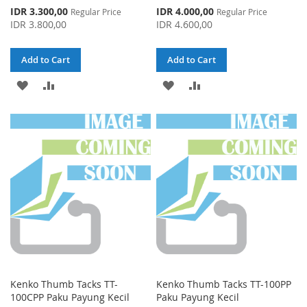
Special
Special
IDR 3.300,00
IDR 4.000,00
Regular Price
Regular Price
Price
Price
IDR 3.800,00
IDR 4.600,00
Add to Cart
Add to Cart
ADD
ADD
ADD
ADD
TO
TO
TO
TO
WISH
COMPARE
WISH
COMPARE
LIST
LIST
Kenko Thumb Tacks TT-
Kenko Thumb Tacks TT-100PP
100CPP Paku Payung Kecil
Paku Payung Kecil