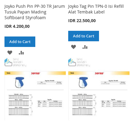
Joyko Push Pin PP-30 TR Jarum
Joyko Tag Pin TPN-0 Isi Refill
Tusuk Papan Mading
Alat Tembak Label
Softboard Styrofoam
IDR 22.500,00
IDR 4.200,00
Add to Cart
Add to Cart
ADD
ADD
ADD
ADD
TO
TO
TO
TO
WISH
COMPARE
WISH
COMPARE
LIST
LIST