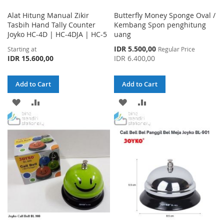
Alat Hitung Manual Zikir
Butterfly Money Sponge Oval /
Tasbih Hand Tally Counter
Kembang Spon penghitung
Joyko HC-4D | HC-4DJA | HC-5
uang
Special
IDR 5.500,00
Starting at
Regular Price
Price
IDR 15.600,00
IDR 6.400,00
Add to Cart
Add to Cart
ADD
ADD
ADD
ADD
TO
TO
TO
TO
WISH
COMPARE
WISH
COMPARE
LIST
LIST