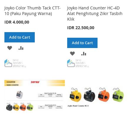
Joyko Color Thumb Tack CTT-
Joyko Hand Counter HC-4D
10 (Paku Payung Warna)
Alat Penghitung Zikir Tasbih
Klik
IDR 4.000,00
IDR 22.500,00
Add to Cart
Add to Cart
ADD
ADD
ADD
ADD
TO
TO
TO
TO
WISH
COMPARE
WISH
COMPARE
LIST
LIST