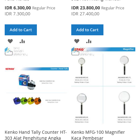
Special
Special
IDR 6.300,00
IDR 23.800,00
Regular Price
Regular Price
Price
Price
IDR 7.300,00
IDR 27.400,00
Add to Cart
Add to Cart
ADD
ADD
ADD
ADD
TO
TO
TO
TO
WISH
COMPARE
WISH
COMPARE
LIST
LIST
Kenko Hand Tally Counter HT-
Kenko MFG-100 Magnifier
303 Alat Penghitung Angka
Kaca Pembesar