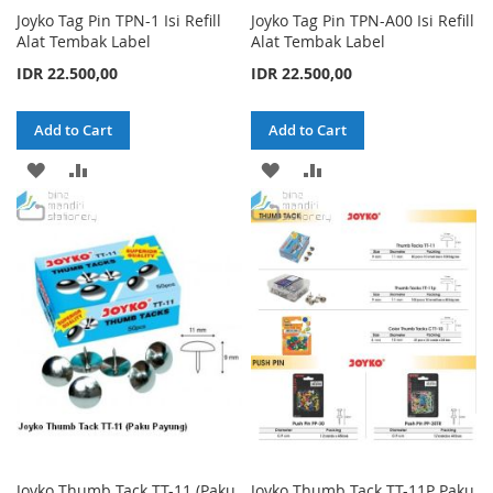
Joyko Tag Pin TPN-1 Isi Refill
Joyko Tag Pin TPN-A00 Isi Refill
Alat Tembak Label
Alat Tembak Label
IDR 22.500,00
IDR 22.500,00
Add to Cart
Add to Cart
ADD
ADD
ADD
ADD
TO
TO
TO
TO
WISH
COMPARE
WISH
COMPARE
LIST
LIST
Joyko Thumb Tack TT-11 (Paku
Joyko Thumb Tack TT-11P Paku