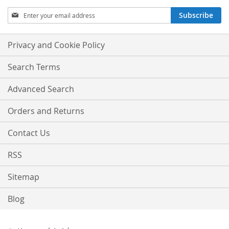
Sign
Subscribe
Up
for
Our
Privacy and Cookie Policy
Newsletter:
Search Terms
Advanced Search
Orders and Returns
Contact Us
RSS
Sitemap
Blog