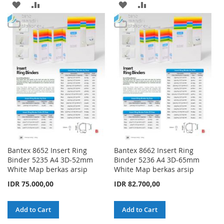
ADD
ADD
ADD
ADD
TO
TO
TO
TO
WISH
COMPARE
WISH
COMPARE
LIST
LIST
Bantex 8652 Insert Ring
Bantex 8662 Insert Ring
Binder 5235 A4 3D-52mm
Binder 5236 A4 3D-65mm
White Map berkas arsip
White Map berkas arsip
IDR 75.000,00
IDR 82.700,00
Add to Cart
Add to Cart