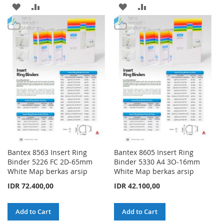
ADD
ADD
ADD
ADD
TO
TO
TO
TO
WISH
COMPARE
WISH
COMPARE
LIST
LIST
Bantex 8563 Insert Ring
Bantex 8605 Insert Ring
Binder 5226 FC 2D-65mm
Binder 5330 A4 3O-16mm
White Map berkas arsip
White Map berkas arsip
IDR 72.400,00
IDR 42.100,00
Add to Cart
Add to Cart