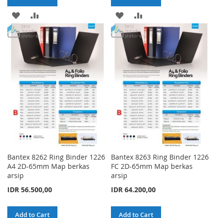
ADD
ADD
ADD
ADD
TO
TO
TO
TO
WISH
COMPARE
WISH
COMPARE
LIST
LIST
Bantex 8262 Ring Binder 1226
Bantex 8263 Ring Binder 1226
A4 2D-65mm Map berkas
FC 2D-65mm Map berkas
arsip
arsip
IDR 56.500,00
IDR 64.200,00
Add to Cart
Add to Cart