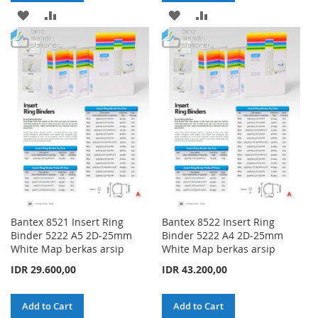
ADD
ADD
ADD
ADD
TO
TO
TO
TO
WISH
COMPARE
WISH
COMPARE
LIST
LIST
Bantex 8521 Insert Ring
Bantex 8522 Insert Ring
Binder 5222 A5 2D-25mm
Binder 5222 A4 2D-25mm
White Map berkas arsip
White Map berkas arsip
IDR 29.600,00
IDR 43.200,00
Add to Cart
Add to Cart