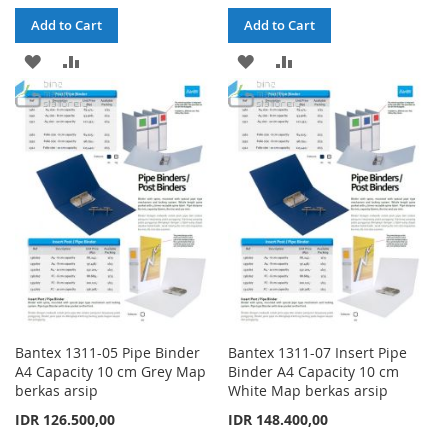
Add to Cart
Add to Cart
ADD
ADD
ADD
ADD
TO
TO
TO
TO
WISH
COMPARE
WISH
COMPARE
LIST
LIST
Bantex 1311-05 Pipe Binder
Bantex 1311-07 Insert Pipe
A4 Capacity 10 cm Grey Map
Binder A4 Capacity 10 cm
berkas arsip
White Map berkas arsip
IDR 126.500,00
IDR 148.400,00