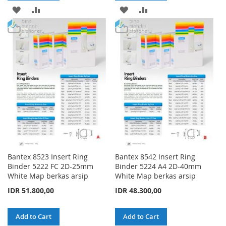
ADD
ADD
ADD
ADD
TO
TO
TO
TO
WISH
COMPARE
WISH
COMPARE
LIST
LIST
Bantex 8523 Insert Ring
Bantex 8542 Insert Ring
Binder 5222 FC 2D-25mm
Binder 5224 A4 2D-40mm
White Map berkas arsip
White Map berkas arsip
IDR 51.800,00
IDR 48.300,00
Add to Cart
Add to Cart