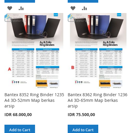
ADD
ADD
ADD
ADD
TO
TO
TO
TO
WISH
COMPARE
WISH
COMPARE
LIST
LIST
Bantex 8352 Ring Binder 1235
Bantex 8362 Ring Binder 1236
A4 3D-52mm Map berkas
A4 3D-65mm Map berkas
arsip
arsip
IDR 68.000,00
IDR 75.500,00
Add to Cart
Add to Cart