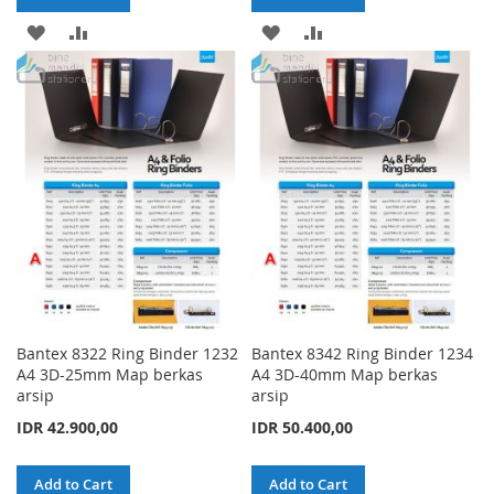
ADD
ADD
ADD
ADD
TO
TO
TO
TO
WISH
COMPARE
WISH
COMPARE
LIST
LIST
Bantex 8322 Ring Binder 1232
Bantex 8342 Ring Binder 1234
A4 3D-25mm Map berkas
A4 3D-40mm Map berkas
arsip
arsip
IDR 42.900,00
IDR 50.400,00
Add to Cart
Add to Cart