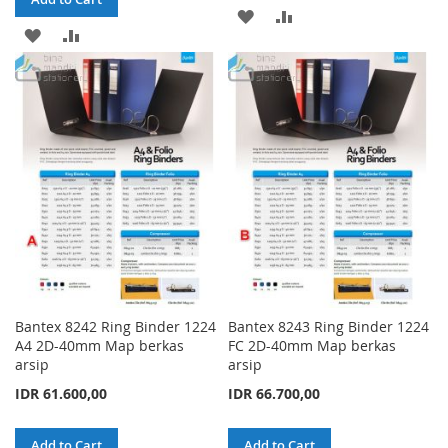
ADD
ADD
ADD
ADD
TO
TO
TO
TO
WISH
COMPARE
WISH
COMPARE
LIST
LIST
Bantex 8242 Ring Binder 1224
Bantex 8243 Ring Binder 1224
A4 2D-40mm Map berkas
FC 2D-40mm Map berkas
arsip
arsip
IDR 61.600,00
IDR 66.700,00
Add to Cart
Add to Cart