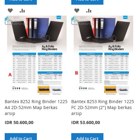
ADD
ADD
ADD
ADD
TO
TO
TO
TO
WISH
COMPARE
WISH
COMPARE
LIST
LIST
Bantex 8252 Ring Binder 1225
Bantex 8253 Ring Binder 1225
A4 2D-52mm Map berkas
FC 2D-52mm (2") Map berkas
arsip
arsip
IDR 50.600,00
IDR 53.600,00
Add to Cart
Add to Cart