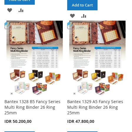
Add to Cart
ADD
ADD
ADD
ADD
TO
TO
TO
TO
WISH
COMPARE
WISH
COMPARE
LIST
LIST
Bantex 1328 B5 Fancy Series
Bantex 1329 A5 Fancy Series
Multi Ring Binder 26 Ring
Multi Ring Binder 26 Ring
25mm
25mm
IDR 50.200,00
IDR 47.800,00