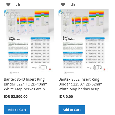
ADD
ADD
ADD
ADD
TO
TO
TO
TO
WISH
COMPARE
WISH
COMPARE
LIST
LIST
Bantex 8543 Insert Ring
Bantex 8552 Insert Ring
Binder 5224 FC 2D-40mm
Binder 5225 A4 2D-52mm
White Map berkas arsip
White Map berkas arsip
IDR 53.500,00
IDR 0,00
Add to Cart
Add to Cart