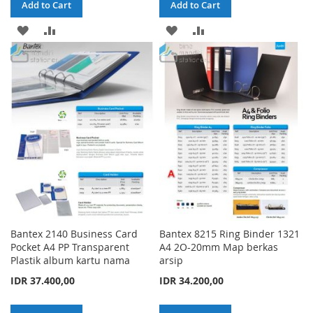
Add to Cart
Add to Cart
ADD
ADD
ADD
ADD
TO
TO
TO
TO
WISH
COMPARE
WISH
COMPARE
LIST
LIST
Bantex 2140 Business Card
Bantex 8215 Ring Binder 1321
Pocket A4 PP Transparent
A4 2O-20mm Map berkas
Plastik album kartu nama
arsip
IDR 37.400,00
IDR 34.200,00