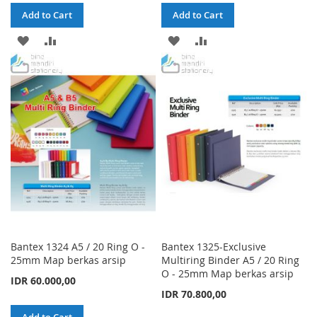
Add to Cart
Add to Cart
ADD
ADD
ADD
ADD
TO
TO
TO
TO
WISH
COMPARE
WISH
COMPARE
LIST
LIST
Bantex 1324 A5 / 20 Ring O -
Bantex 1325-Exclusive
25mm Map berkas arsip
Multiring Binder A5 / 20 Ring
O - 25mm Map berkas arsip
IDR 60.000,00
IDR 70.800,00
Add to Cart