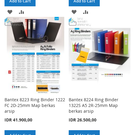
Add to Cart
Add to Cart
ADD
ADD
ADD
ADD
TO
TO
TO
TO
WISH
COMPARE
WISH
COMPARE
LIST
LIST
Bantex 8223 Ring Binder 1222
Bantex 8224 Ring Binder
FC 2D-25mm Map berkas
1322S A5 2R-25mm Map
arsip
berkas arsip
IDR 41.900,00
IDR 26.500,00