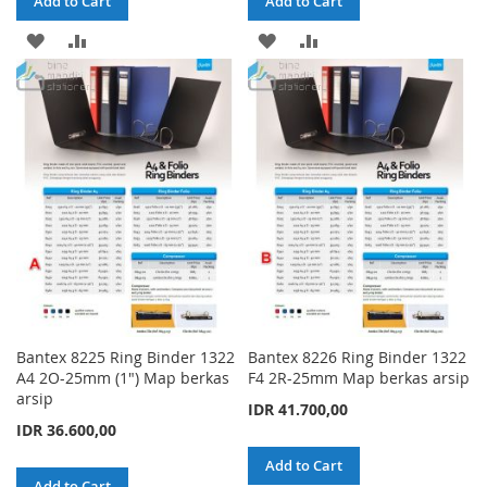
Add to Cart
Add to Cart
ADD
ADD
ADD
ADD
TO
TO
TO
TO
WISH
COMPARE
WISH
COMPARE
LIST
LIST
Bantex 8225 Ring Binder 1322
Bantex 8226 Ring Binder 1322
A4 2O-25mm (1") Map berkas
F4 2R-25mm Map berkas arsip
arsip
IDR 41.700,00
IDR 36.600,00
Add to Cart
Add to Cart