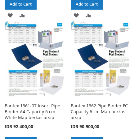
Add to Cart
Add to Cart
ADD
ADD
ADD
ADD
TO
TO
TO
TO
WISH
COMPARE
WISH
COMPARE
LIST
LIST
Bantex 1361-07 Insert Pipe
Bantex 1362 Pipe Binder FC
Binder A4 Capacity 6 cm
Capacity 6 cm Map berkas
White Map berkas arsip
arsip
IDR 92.400,00
IDR 90.900,00