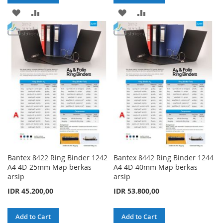
ADD
ADD
ADD
ADD
TO
TO
TO
TO
WISH
COMPARE
WISH
COMPARE
LIST
LIST
Bantex 8422 Ring Binder 1242
Bantex 8442 Ring Binder 1244
A4 4D-25mm Map berkas
A4 4D-40mm Map berkas
arsip
arsip
IDR 45.200,00
IDR 53.800,00
Add to Cart
Add to Cart