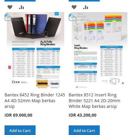
ADD
ADD
ADD
ADD
TO
TO
TO
TO
WISH
COMPARE
WISH
COMPARE
LIST
LIST
Bantex 8452 Ring Binder 1245
Bantex 8512 Insert Ring
A4 4D-52mm Map berkas
Binder 5221 A4 2D-20mm
arsip
White Map berkas arsip
IDR 69.000,00
IDR 43.200,00
Add to Cart
Add to Cart