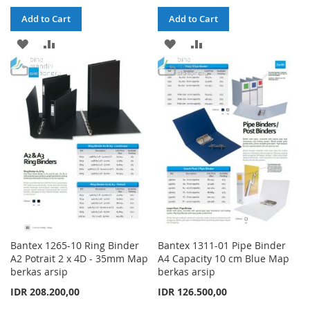
Add to Cart
Add to Cart
ADD
ADD
ADD
ADD
TO
TO
TO
TO
WISH
COMPARE
WISH
COMPARE
LIST
LIST
Bantex 1265-10 Ring Binder
Bantex 1311-01 Pipe Binder
A2 Potrait 2 x 4D - 35mm Map
A4 Capacity 10 cm Blue Map
berkas arsip
berkas arsip
IDR 208.200,00
IDR 126.500,00