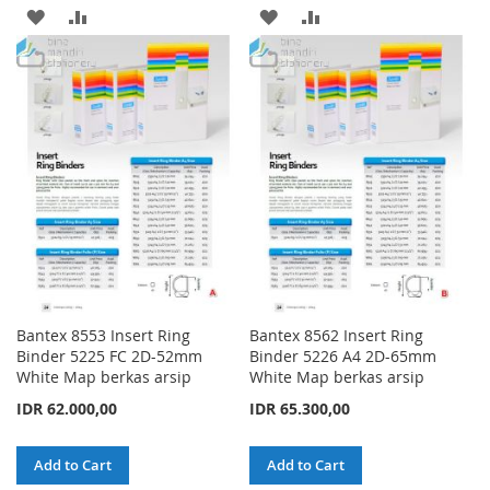
ADD
ADD
ADD
ADD
TO
TO
TO
TO
WISH
COMPARE
WISH
COMPARE
LIST
LIST
Bantex 8553 Insert Ring
Bantex 8562 Insert Ring
Binder 5225 FC 2D-52mm
Binder 5226 A4 2D-65mm
White Map berkas arsip
White Map berkas arsip
IDR 62.000,00
IDR 65.300,00
Add to Cart
Add to Cart