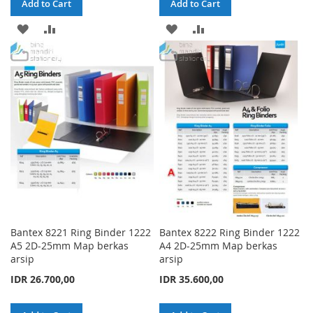
Add to Cart
Add to Cart
ADD
ADD
ADD
ADD
TO
TO
TO
TO
WISH
COMPARE
WISH
COMPARE
LIST
LIST
Bantex 8221 Ring Binder 1222
Bantex 8222 Ring Binder 1222
A5 2D-25mm Map berkas
A4 2D-25mm Map berkas
arsip
arsip
IDR 26.700,00
IDR 35.600,00