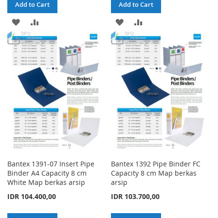
Add to Cart
Add to Cart
ADD
ADD
ADD
ADD
TO
TO
TO
TO
WISH
COMPARE
WISH
COMPARE
LIST
LIST
Bantex 1391-07 Insert Pipe
Bantex 1392 Pipe Binder FC
Binder A4 Capacity 8 cm
Capacity 8 cm Map berkas
White Map berkas arsip
arsip
IDR 104.400,00
IDR 103.700,00