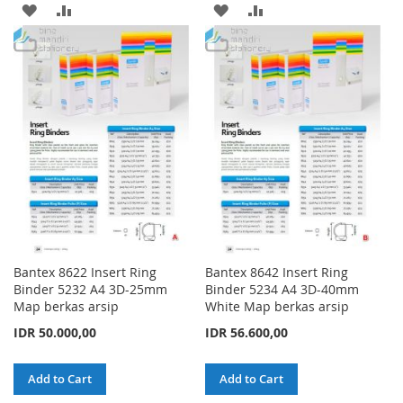
ADD
ADD
ADD
ADD
TO
TO
TO
TO
WISH
COMPARE
WISH
COMPARE
LIST
LIST
Bantex 8622 Insert Ring
Bantex 8642 Insert Ring
Binder 5232 A4 3D-25mm
Binder 5234 A4 3D-40mm
Map berkas arsip
White Map berkas arsip
IDR 50.000,00
IDR 56.600,00
Add to Cart
Add to Cart