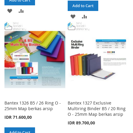
Add to Cart
ADD
ADD
ADD
ADD
TO
TO
TO
TO
WISH
COMPARE
WISH
COMPARE
LIST
LIST
Bantex 1326 B5 / 26 Ring O -
Bantex 1327 Exclusive
25mm Map berkas arsip
Multiring Binder B5 / 20 Ring
O - 25mm Map berkas arsip
IDR 71.600,00
IDR 89.700,00
Add to Cart