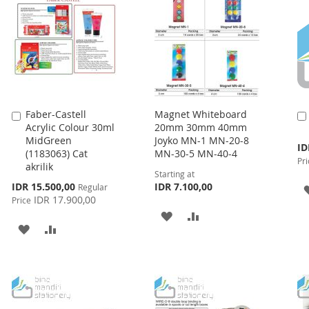
LIST
LIST
Faber-Castell
Magnet Whiteboard
Add
Acrylic Colour 30ml
20mm 30mm 40mm
to
MidGreen
Joyko MN-1 MN-20-8
Cart
Spe
ID
(1183063) Cat
MN-30-5 MN-40-4
Pri
Pri
akrilik
Starting at
Special
IDR 15.500,00
IDR 7.100,00
Regular
Price
IDR 17.900,00
Price
ADD
ADD
ADD
ADD
TO
TO
TO
TO
WISH
COMPARE
WISH
COMPARE
LIST
LIST