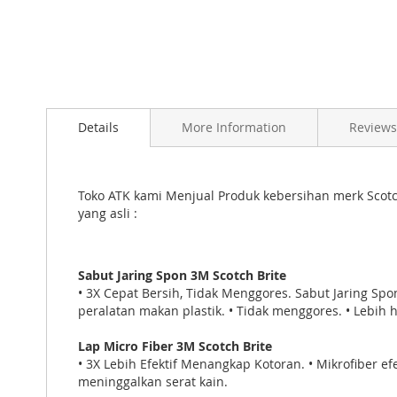
Skip
to
Details
More Information
Reviews
the
beginning
of
the
Toko ATK kami Menjual Produk kebersihan merk Scotch
images
yang asli :
gallery
Sabut Jaring Spon 3M Scotch Brite
• 3X Cepat Bersih, Tidak Menggores. Sabut Jaring S
peralatan makan plastik. • Tidak menggores. • Lebih 
Lap Micro Fiber 3M Scotch Brite
• 3X Lebih Efektif Menangkap Kotoran. • Mikrofiber e
meninggalkan serat kain.