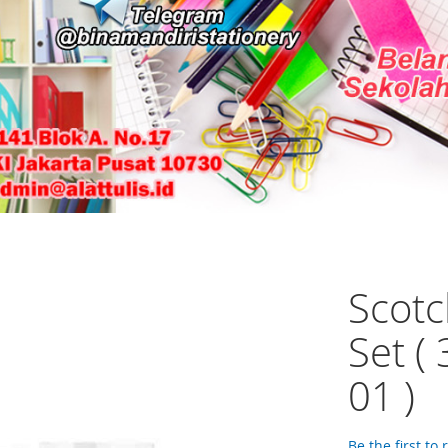
Scotc
Set (
01 )
Be the first to