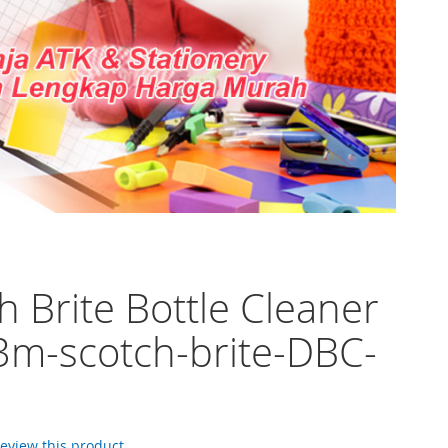
h Brite Bottle Cleaner
 3m-scotch-brite-DBC-
 review this product