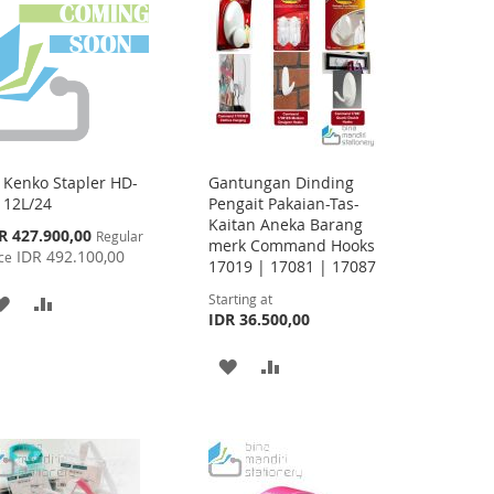
Kenko Stapler HD-
Gantungan Dinding
Add
12L/24
Pengait Pakaian-Tas-
to
Kaitan Aneka Barang
Cart
cial
R 427.900,00
Regular
merk Command Hooks
ce
IDR 492.100,00
ce
17019 | 17081 | 17087
Starting at
ADD
ADD
IDR 36.500,00
TO
TO
ADD
ADD
WISH
COMPARE
TO
TO
LIST
WISH
COMPARE
LIST