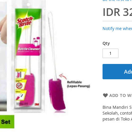
IDR 3
Notify me when
Qty
Add
ADD TO WI
Bina Mandiri S
Sekolah, conto
pesan di Toko 