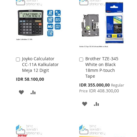
Joyko Calculator
Brother TZE-345
Add
Add
CC-11A Kalkulator
White on Black
to
to
Meja 12 Digit
18mm P-touch
Cart
Cart
Tape
IDR 58.100,00
Special
IDR 355.000,00
Regular
Price
IDR 408.300,00
Price
ADD
ADD
TO
TO
ADD
ADD
WISH
COMPARE
TO
TO
LIST
WISH
COMPARE
LIST