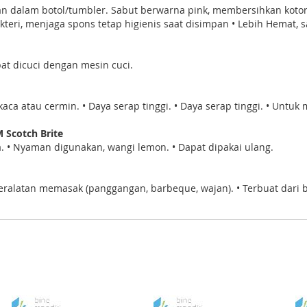
an dalam botol/tumbler. Sabut berwarna pink, membersihkan koto
eri, menjaga spons tetap higienis saat disimpan • Lebih Hemat, s
Dapat dicuci dengan mesin cuci.
aca atau cermin. • Daya serap tinggi. • Daya serap tinggi. • Untu
 Scotch Brite
ia. • Nyaman digunakan, wangi lemon. • Dapat dipakai ulang.
eralatan memasak (panggangan, barbeque, wajan). • Terbuat dari baj