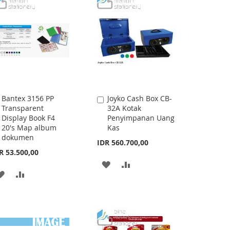
Bantex 3156 PP
Joyko Cash Box CB-
Add
Add
Transparent
32A Kotak
to
to
Display Book F4
Penyimpanan Uang
Cart
Cart
20's Map album
Kas
dokumen
IDR 560.700,00
R 53.500,00
ADD
ADD
ADD
ADD
TO
TO
TO
TO
WISH
COMPARE
WISH
COMPARE
LIST
LIST