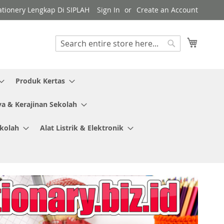
tationery Lengkap Di SIPLAH
Sign In
Create an Account
My Cart
Search
Search
Produk Kertas
ya & Kerajinan Sekolah
ekolah
Alat Listrik & Elektronik