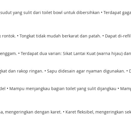
dut yang sulit dari toilet bowl untuk dibersihkan • Terdapat gag
ontok. • Tongkat tidak mudah berkarat dan patah. • Dapat di-refil
nggam. • Terdapat dua varian: Sikat Lantai Kuat (warna hijau) dan
kat dan rakop ringan. • Sapu didesain agar nyaman digunakan. • Dap
l • Mampu menjangkau bagian toilet yang sulit dijangkau • Mampu
sa, mengeringkan dengan karet. • Karet fleksibel, mengeringkan s