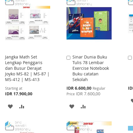
Jangka Math Set
Sinar Dunia Buku
Add
Lengkap Penggaris
Tulis 78 Lembar
to
dan Busur Derajat
Exercise Notebook
Cart
Joyko MS-82 | MS-87 |
Buku catatan
MS-412 | MS-413
Sekolah
Special
IDR 6.600,00
ID
Starting at
Regular
Price
IDR 17.900,00
IDR 7.600,00
Price
ADD
ADD
ADD
ADD
TO
TO
TO
TO
WISH
COMPARE
WISH
COMPARE