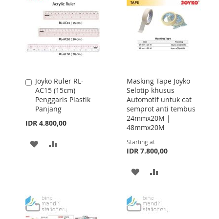
Joyko Ruler RL-
Masking Tape Joyko
Add
AC15 (15cm)
Selotip khusus
to
Penggaris Plastik
Automotif untuk cat
Cart
Panjang
semprot anti tembus
24mmx20M |
IDR 4.800,00
48mmx20M
Starting at
ADD
ADD
IDR 7.800,00
TO
TO
ADD
ADD
WISH
COMPARE
TO
TO
LIST
WISH
COMPARE