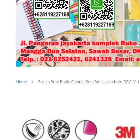
Home
Scotch Brite Bottle Cleaner Set ( 3m-scotch-brite-DBC-01 )
Skip
to
the
end
of
the
images
gallery