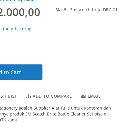
2.000,00
SKU
3m-scotch-brite-DBC-01
 the price drops
 to Cart
SH LIST
ADD TO COMPARE
EMAIL
tationery adalah Supplier Alat Tulis untuk Kantoran dan
hnya produk 3M Scotch Brite Bottle Cleaner Set bisa di
ATK kami.