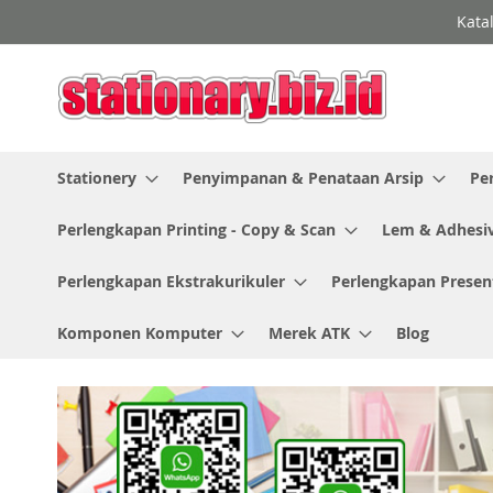
Skip
Kata
to
Content
Stationery
Penyimpanan & Penataan Arsip
Pe
Perlengkapan Printing - Copy & Scan
Lem & Adhesi
Perlengkapan Ekstrakurikuler
Perlengkapan Presen
Komponen Komputer
Merek ATK
Blog