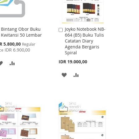
Bintang Obor Buku
Joyko Notebook NB-
Add
Add
Kwitansi 50 Lembar
664 (B5) Buku Tulis
to
to
Catatan Diary
Cart
Cart
cial
R 5.800,00
Regular
Agenda Bergaris
ce
IDR 6.900,00
ce
Spiral
IDR 19.000,00
ADD
ADD
TO
TO
ADD
ADD
WISH
COMPARE
TO
TO
LIST
WISH
COMPARE
LIST