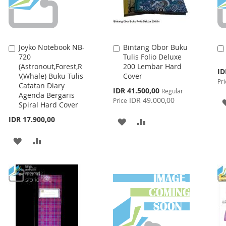
Joyko Notebook NB-
Bintang Obor Buku
Add
Add
720
Tulis Folio Deluxe
to
to
(Astronout,Forest,R
200 Lembar Hard
Cart
Cart
Spe
ID
V,Whale) Buku Tulis
Cover
Pri
Pri
Catatan Diary
Special
IDR 41.500,00
Regular
Agenda Bergaris
Price
IDR 49.000,00
Price
Spiral Hard Cover
IDR 17.900,00
ADD
ADD
TO
TO
ADD
ADD
WISH
COMPARE
TO
TO
LIST
WISH
COMPARE
LIST