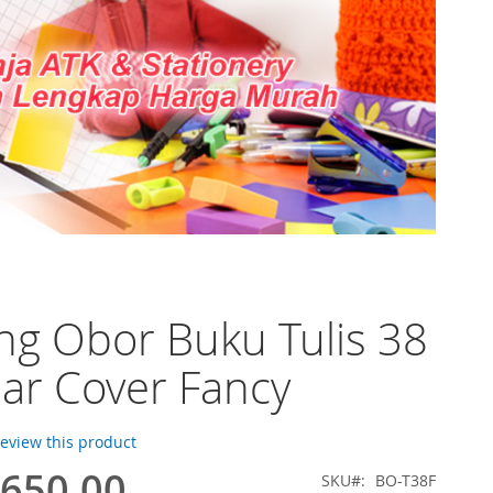
ng Obor Buku Tulis 38
ar Cover Fancy
 review this product
.650,00
SKU
BO-T38F