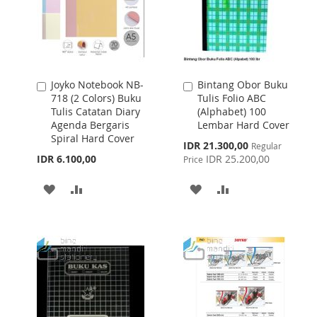
Joyko Notebook NB-
Bintang Obor Buku
Add
Add
718 (2 Colors) Buku
Tulis Folio ABC
to
to
Tulis Catatan Diary
(Alphabet) 100
Cart
Cart
Agenda Bergaris
Lembar Hard Cover
Spiral Hard Cover
Special
IDR 21.300,00
Regular
Price
IDR 6.100,00
IDR 25.200,00
Price
ADD
ADD
ADD
ADD
TO
TO
TO
TO
WISH
COMPARE
WISH
COMPARE
LIST
LIST