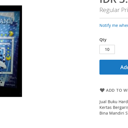
Price
Regular Pr
Notify me when
Qty
Add
ADD TO WI
Jual Buku Hard
Kertas Bergari
Bina Mandiri S