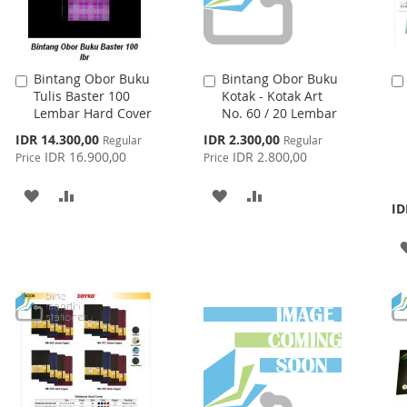
Bintang Obor Buku
Bintang Obor Buku
Add
Add
Tulis Baster 100
Kotak - Kotak Art
to
to
Lembar Hard Cover
No. 60 / 20 Lembar
Cart
Cart
Special
Special
IDR 14.300,00
IDR 2.300,00
Regular
Regular
Price
Price
IDR 16.900,00
IDR 2.800,00
Price
Price
ADD
ADD
ADD
ADD
ID
TO
TO
TO
TO
WISH
COMPARE
WISH
COMPARE
LIST
LIST