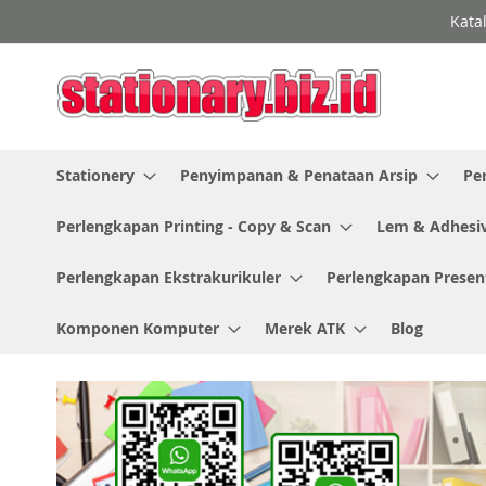
Skip
Kata
to
Content
Stationery
Penyimpanan & Penataan Arsip
Pe
Perlengkapan Printing - Copy & Scan
Lem & Adhesi
Perlengkapan Ekstrakurikuler
Perlengkapan Presen
Komponen Komputer
Merek ATK
Blog