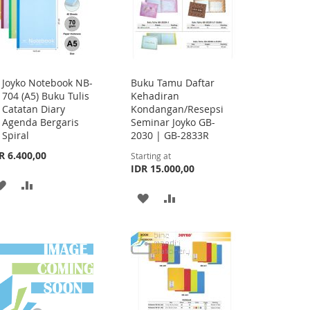
Joyko Notebook NB-
Buku Tamu Daftar
Add
704 (A5) Buku Tulis
Kehadiran
to
Catatan Diary
Kondangan/Resepsi
Cart
Agenda Bergaris
Seminar Joyko GB-
Spiral
2030 | GB-2833R
R 6.400,00
Starting at
IDR 15.000,00
ADD
ADD
ADD
ADD
TO
TO
TO
TO
WISH
COMPARE
WISH
COMPARE
LIST
LIST