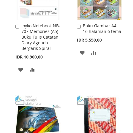
Joyko Notebook NB-
Buku Gambar A4
Add
Add
707 Memories (A5)
16 halaman 6 tema
to
to
Buku Tulis Catatan
Cart
Cart
IDR 5.550,00
Diary Agenda
Bergaris Spiral
ADD
ADD
IDR 10.900,00
TO
TO
ADD
ADD
WISH
COMPARE
TO
TO
LIST
WISH
COMPARE
LIST