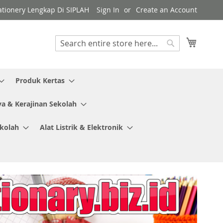
tationery Lengkap Di SIPLAH
Sign In
Create an Account
My Cart
Search
Search
Produk Kertas
ya & Kerajinan Sekolah
ekolah
Alat Listrik & Elektronik