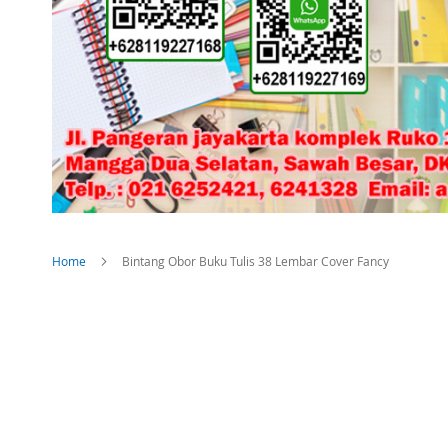
Home
Bintang Obor Buku Tulis 38 Lembar Cover Fancy
Skip
to
the
end
of
the
images
gallery