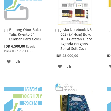
Bintang Obor Buku
Joyko Notebook NB-
Add
Add
Tulis Kwarto 54
662 (9x14cm) Buku
to
to
Lembar Hard Cover
Tulis Catatan Diary
Cart
Cart
Agenda Bergaris
Special
IDR 6.500,00
Regular
Spiral Soft Cover
Price
IDR 7.700,00
Price
IDR 23.000,00
ID
ADD
ADD
ADD
ADD
TO
TO
TO
TO
WISH
COMPARE
WISH
COMPARE
LIST
LIST