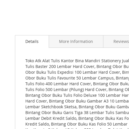
Skip
to
Details
More Information
Reviews
the
beginning
of
the
Toko Atk Alat Tulis Kantor Bina Mandiri Stationery Jua
images
Tulis Baster 200 Lembar Hard Cover, Bintang Obor Bu
gallery
Obor Buku Tulis Expedisi 100 Lembar Hard Cover, Bin
Obor Buku Tulis Favourite 50 Lembar Campus, Bintang
Tulis Folio 400 Lembar Hard Cover, Bintang Obor Buku
Tulis Folio 500 Lembar (Pilung) Hard Cover, Bintang 
Bintang Obor Buku Tulis Folio Deluxe 100 Lembar Har
Hard Cover, Bintang Obor Buku Gambar A3 10 Lembar
Lembar Sketchbook Sketsa, Bintang Obor Buku Gamba
Bintang Obor Buku Garis Tiga 38 Lembar Tulis Sambu
Lembar Debit Kredit Saldo, Bintang Obor Buku Kas Fo
Kredit Saldo, Bintang Obor Buku Kas Folio 50 Lembar