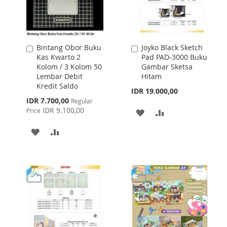
Bintang Obor Buku
Joyko Black Sketch
Add
Add
Kas Kwarto 2
Pad PAD-3000 Buku
to
to
Kolom / 3 Kolom 50
Gambar Sketsa
Cart
Cart
Lembar Debit
Hitam
Kredit Saldo
IDR 19.000,00
Special
IDR 7.700,00
Regular
Price
IDR 9.100,00
Price
ADD
ADD
TO
TO
ADD
ADD
WISH
COMPARE
TO
TO
LIST
WISH
COMPARE
LIST