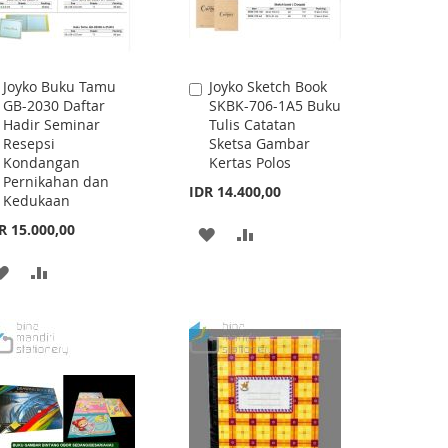
Joyko Buku Tamu
Joyko Sketch Book
Add
Add
GB-2030 Daftar
SKBK-706-1A5 Buku
to
to
Hadir Seminar
Tulis Catatan
Cart
Cart
Resepsi
Sketsa Gambar
Kondangan
Kertas Polos
Pernikahan dan
IDR 14.400,00
Kedukaan
R 15.000,00
ADD
ADD
TO
TO
ADD
ADD
WISH
COMPARE
TO
TO
LIST
WISH
COMPARE
LIST